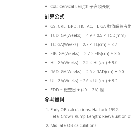
CxL: Cervical Length 子宮頸長度
計算公式
GS, CRL, BPD, HC, AC, FL GA 數值請參
TCD: GA(Weeks) = 4.9 + 0.5 × TCD(mm)
TL: GA(Weeks) = 2.7 × TL(cm) + 8.7
FIB: GA(Weeks) = 2.7 × FIB(cm) + 8.6
HL: GA(Weeks) = 2.5 × HL(cm) + 9.0
RAD: GA(Weeks) = 2.6 × RAD(cm) + 9.0
UL: GA(Weeks) = 2.6 × UL(cm) + 9.2
EDD = 檢查日 + (40 – GA) 週
參考資料
Early OB calculations: Hadlock 1992.
Fetal Crown-Rump Length: Reevaluation of
Mid-late OB calculations: