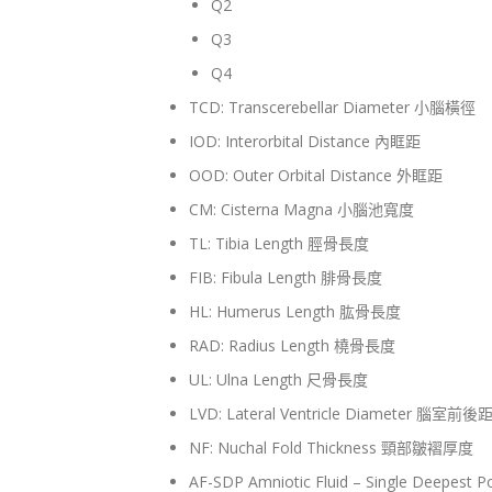
Q2
Q3
Q4
TCD: Transcerebellar Diameter 小腦橫徑
IOD: Interorbital Distance 內眶距
OOD: Outer Orbital Distance 外眶距
CM: Cisterna Magna 小腦池寬度
TL: Tibia Length 脛骨長度
FIB: Fibula Length 腓骨長度
HL: Humerus Length 肱骨長度
RAD: Radius Length 橈骨長度
UL: Ulna Length 尺骨長度
LVD: Lateral Ventricle Diameter 腦室前後
NF: Nuchal Fold Thickness 頸部皺褶厚度
AF-SDP Amniotic Fluid – Single Deep