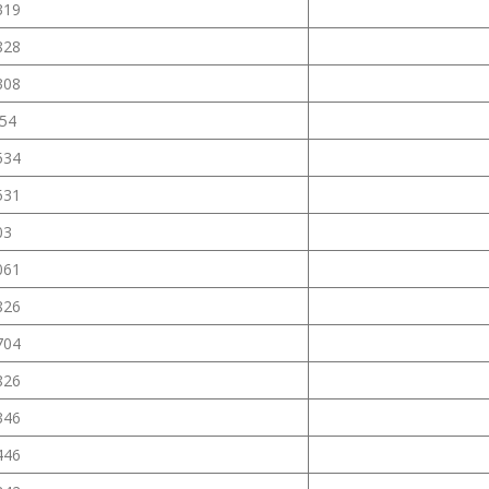
319
828
308
254
534
531
03
061
826
704
826
346
446