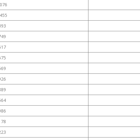
3076
3455
393
749
517
575
569
926
889
564
986
178
223