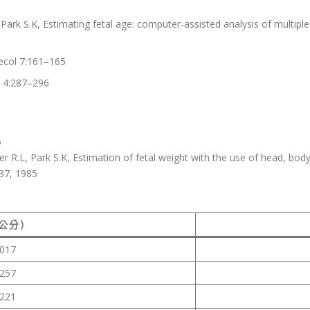
d Park S.K, Estimating fetal age: computer-assisted analysis of multip
ecol 7:161–165
l 4:287–296
5
ter R.L, Park S.K, Estimation of fetal weight with the use of head, 
337, 1985
（公分）
2017
3257
8221