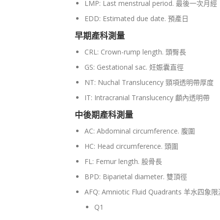
LMP: Last menstrual period. 最後一次月經
EDD: Estimated due date. 預產日
早期產科測量
CRL: Crown-rump length. 頭臀長
GS: Gestational sac. 妊娠囊直徑
NT: Nuchal Translucency 頸項透明帶厚度
IT: Intracranial Translucency 顱內透明帶
中後期產科測量
AC: Abdominal circumference. 腹圍
HC: Head circumference. 頭圍
FL: Femur length. 股骨長
BPD: Biparietal diameter. 雙頂徑
AFQ: Amniotic Fluid Quadrants 羊
Q1