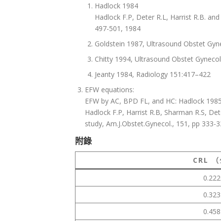
Hadlock 1984
Hadlock F.P, Deter R.L, Harrist R.B. an
497-501, 1984
Goldstein 1987, Ultrasound Obstet Gyn
Chitty 1994, Ultrasound Obstet Gyneco
Jeanty 1984, Radiology 151:417–422
EFW equations:
EFW by AC, BPD FL, and HC: Hadlock 198
Hadlock F.P, Harrist R.B, Sharman R.S, De
study, Am.J.Obstet.Gynecol., 151, pp 333-
附錄
CRL 
0.22
0.32
0.45