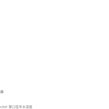
距離
est Pocket 單口徑羊水深度