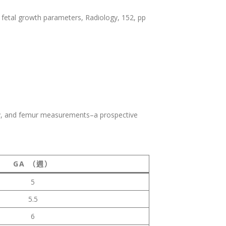
le fetal growth parameters, Radiology, 152, pp
body, and femur measurements–a prospective
GA （週）
5
5.5
6