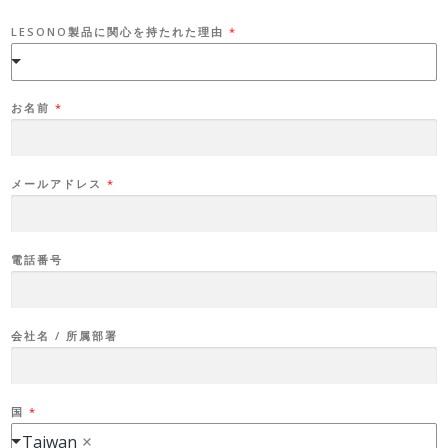
LESONO製品に関心を持たれた理由
*
お名前
*
メールアドレス
*
メ
電話番号
ー
ル
ア
ド
レ
ス
会社名 / 所属部署
G
D
P
R
A
国
*
G
R
Taiwan
E