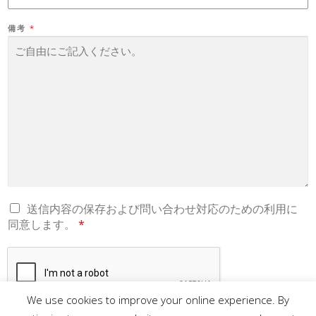
E
M
E
備考
*
N
T
G
送信内容の保存および問い合わせ対応のための利用に
D
同意します。
*
P
R
A
G
R
E
E
M
We use cookies to improve your online experience. By
E
N