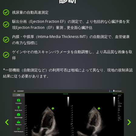
残尿量の自動高速測定
駆出分画（Ejection Fraction EF）の測定で、より包括的な心臓評価を実
現Ejection Fraction（EF）量測，更全面心臟評估
内膜・中膜厚（Intima-Media Thickness IMT）の自動測定で、血管健康
の有力な指標に
ゲインやその他スキャンパラメータを自動調整し、より高品質な画像を取
得
*一部機能（自動測定など）の利用可否は地域によって異なり、現地の規制承認
結果に従う必要があります。