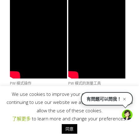
PW 模式操作
PW 模式的測量工具
We use cookies to improve your online experience. By
×
有問題可以問我！
continuing to use our website we assume you are happy to
allow the use of these cookies.
了解更多
to learn more and change your preferences.
同意