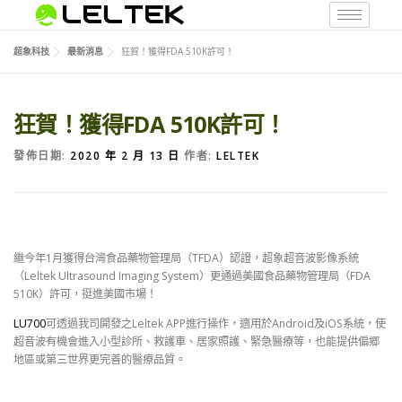
超象科技
最新消息
狂賀！獲得FDA 510K許可！
狂賀！獲得FDA 510K許可！
發佈日期:
2020 年 2 月 13 日
作者:
LELTEK
繼今年1月獲得台灣食品藥物管理局（TFDA）認證，超象超音波影像系統
（Leltek Ultrasound Imaging System）更通過美國食品藥物管理局（FDA
510K）許可，挺進美國市場！
LU700
可透過我司開發之Leltek APP進行操作，適用於Android及iOS系統，使
超音波有機會進入小型診所、救護車、居家照護、緊急醫療等，也能提供偏郷
地區或第三世界更完善的醫療品質。