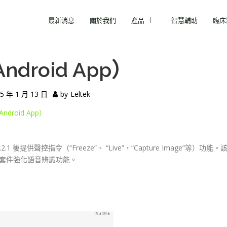
最新消息
關於我們
產品
智慧輔助
臨床
roid App）
5 年 1 月 13 日
by
Leltek
droid App）
 自 1.25.2.1 後提供聲控指令（“Freeze”、 “Live”，“Capture Image
套件強化語音辨識功能。