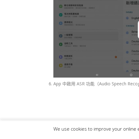
App 中啟用 ASR 功能（Audio Spee
We use cookies to improve your online 
© 2025,
Leltek Inc.