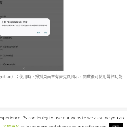
ch Recognition）；使用時，掃描頁面會有麥克風圖示，開啟後可使用聲控功能。
experience. By continuing to use our website we assume you are h
All Rights Reserved.
了解更多
to learn more and change your preferences.