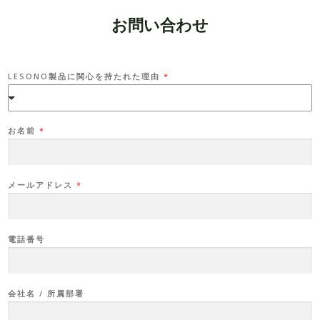
お問い合わせ
メ
LESONO製品に関心を持たれた理由
*
ー
ル
ア
ド
レ
ス
お名前
*
電
話
番
号
L
メールアドレス
*
E
S
O
N
O
製
電話番号
品
に
関
心
を
会社名 / 所属部署
持
た
れ