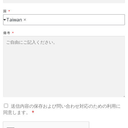
た
理
国
*
由
Taiwan
備考
*
G
送信内容の保存および問い合わせ対応のための利用に
D
同意します。
*
P
R
A
G