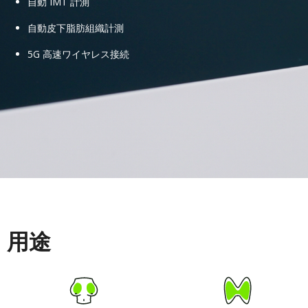
自動 IMT 計測
自動皮下脂肪組織計測
5G 高速ワイヤレス接続
用途