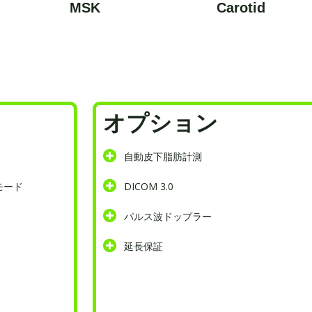
MSK
Carotid
オプション
自動皮下脂肪計測
モード
DICOM 3.0
パルス波ドップラー
延長保証