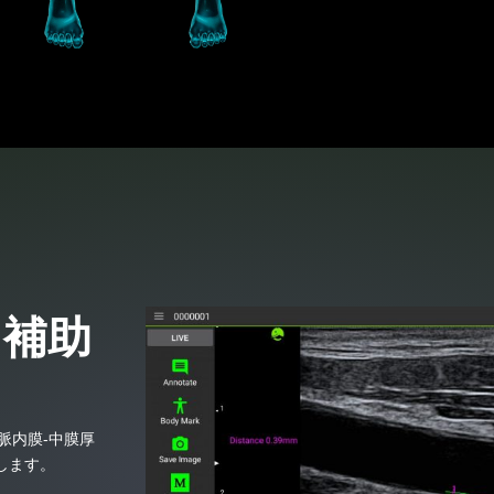
）補助
脈内膜‐中膜厚
します。