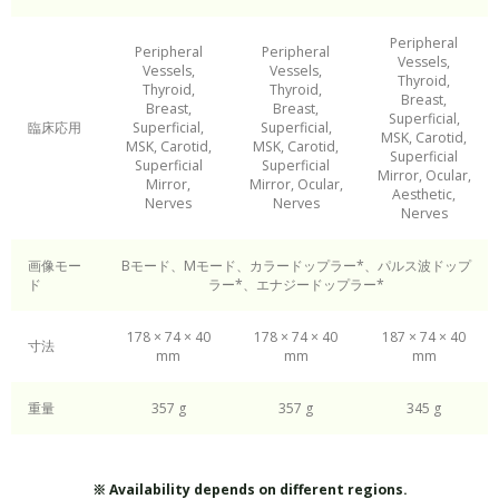
Peripheral
Peripheral
Peripheral
Vessels,
Vessels,
Vessels,
Thyroid,
Thyroid,
Thyroid,
Breast,
Breast,
Breast,
Superficial,
臨床応用
Superficial,
Superficial,
MSK, Carotid,
MSK, Carotid,
MSK, Carotid,
Superficial
Superficial
Superficial
Mirror, Ocular,
Mirror,
Mirror, Ocular,
Aesthetic,
Nerves
Nerves
Nerves
画像モー
Bモード、Mモード、カラードップラー*、パルス波ドップ
ド
ラー*、エナジードップラー*
178 × 74 × 40
178 × 74 × 40
187 × 74 × 40
寸法
mm
mm
mm
重量
357 g
357 g
345 g
※ Availability depends on different regions.