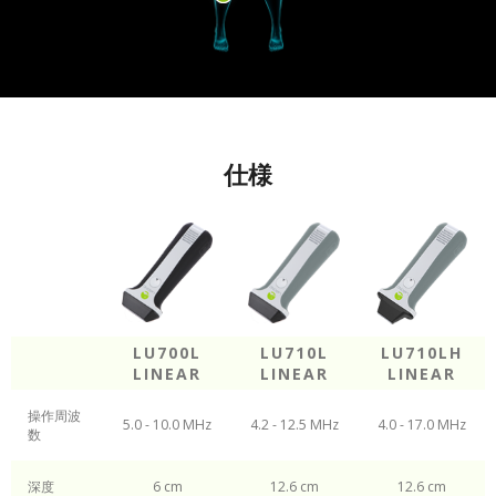
仕様
LU700L
LU710L
LU710LH
LINEAR
LINEAR
LINEAR
操作周波
5.0 - 10.0 MHz
4.2 - 12.5 MHz
4.0 - 17.0 MHz
数
深度
6 cm
12.6 cm
12.6 cm