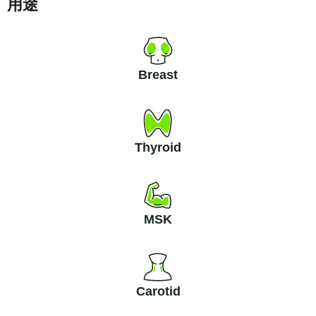
用途
Breast
Thyroid
MSK
Carotid