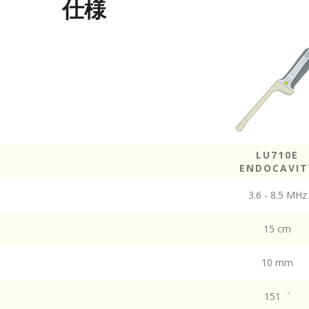
仕様
LU710E
ENDOCAVIT
3.6 - 8.5 MHz
15 cm
10 mm
151゜