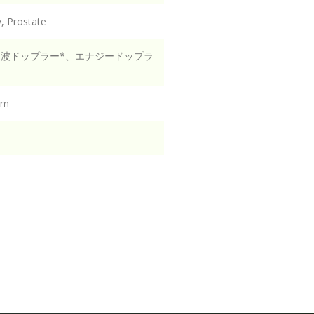
y, Prostate
ス波ドップラー*、エナジードップラ
mm