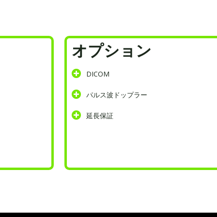
オプション
DICOM
パルス波ドップラー
延長保証