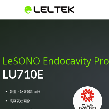
LeSONO Endocavity Pr
LU710E
骨盤・泌尿器科向け
高画質な画像