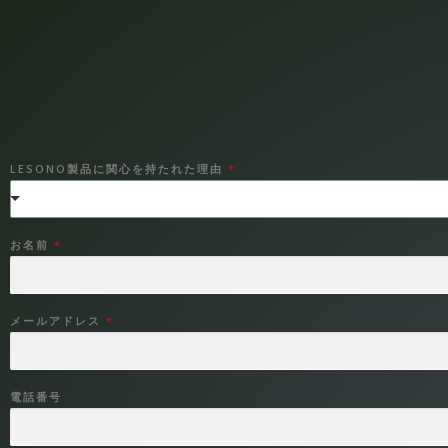
LESONO製品に関心を持たれた理由
*
お名前
*
メールアドレス
*
*
電話番号
/
国