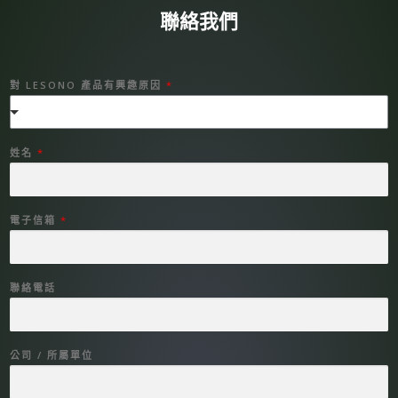
聯絡我們
對 LESONO 產品有興趣原因
*
姓名
*
電子信箱
*
聯絡電話
*
公司 / 所屬單位
L
E
S
O