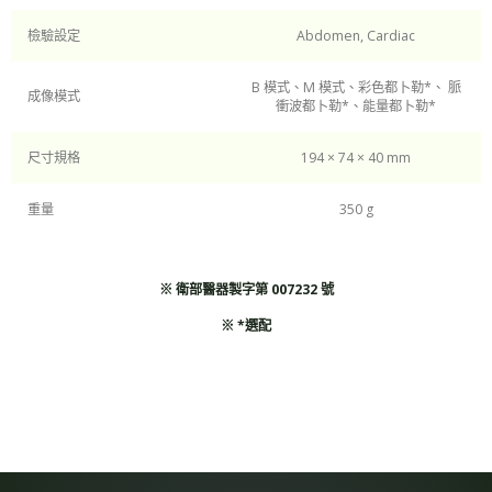
檢驗設定
Abdomen, Cardiac
B 模式、M 模式、彩色都卜勒*、 脈
成像模式
衝波都卜勒*、能量都卜勒*
尺寸規格
194 × 74 × 40 mm
重量
350 g
※ 衛部醫器製字第 007232 號
※ *選配