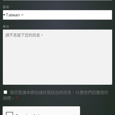
N
O
國家
*
姓
名
Taiwan
備註
*
G
我同意讓本網站儲存我送出的訊息，以便他們回覆我的
D
詢問。
*
P
R
A
G
R