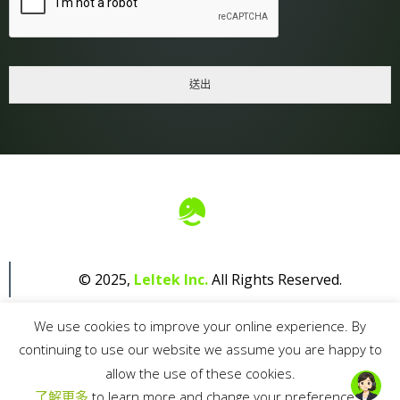
E
E
M
E
N
T
*
送出
© 2025,
Leltek Inc.
All Rights Reserved.
We use cookies to improve your online experience. By
continuing to use our website we assume you are happy to
allow the use of these cookies.
了解更多
to learn more and change your preferences.
Privacy Policy